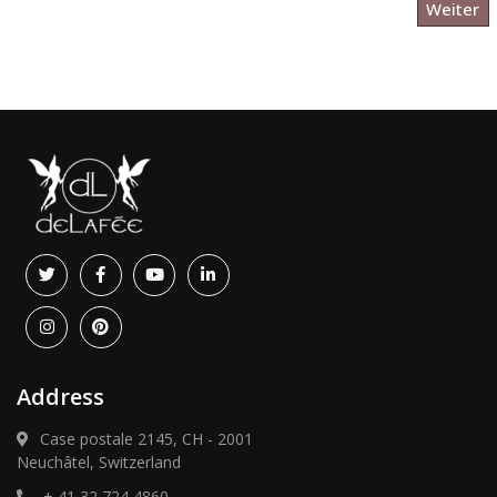
Weiter
Address
Case postale 2145, CH - 2001
Neuchâtel, Switzerland
+ 41 32 724 4860